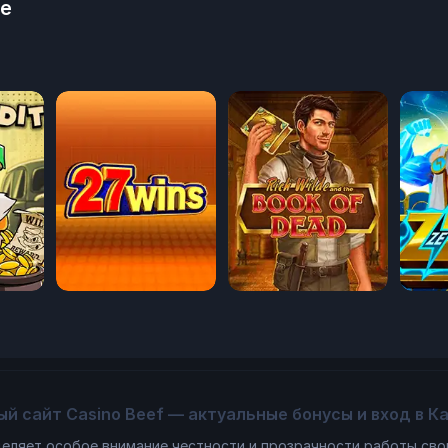
е
Jackpot
й сайт Casino Beef — актуальные бонусы и вход в К
уделяет особое внимание честности и прозрачности работы св