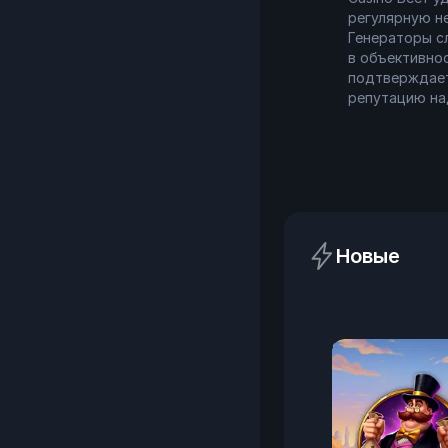
регулярную н
Генераторы с
в объективнос
подтверждает
репутацию на
Новые
New