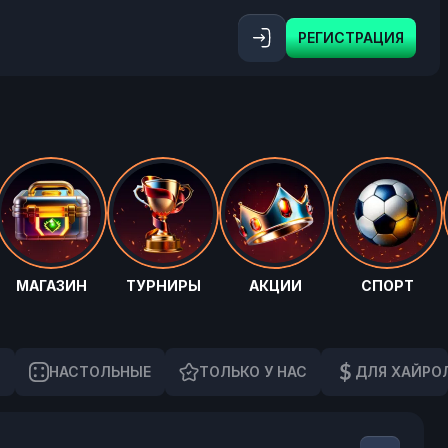
РЕГИСТРАЦИЯ
МАГАЗИН
ТУРНИРЫ
АКЦИИ
СПОРТ
S
НАСТОЛЬНЫЕ
ТОЛЬКО У НАС
ДЛЯ ХАЙРО