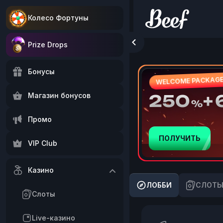
Колесо Фортуны
Prize Drops
Бонусы
WELCOME PACKAGE
Магазин бонусов
250
+
%
Промо
ПОЛУЧИТЬ
VIP Club
Казино
ЛОББИ
CЛОТ
Слоты
Live-казино