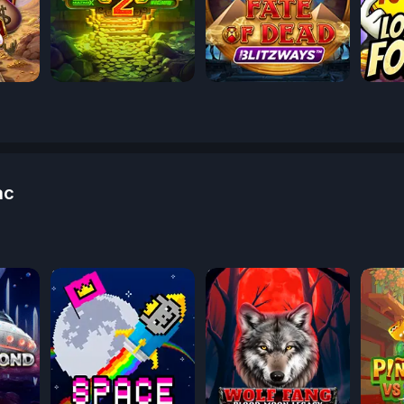
ас
Exclusive
Pre-release
Pre